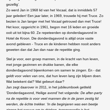
gezellig’.
Zo werd Jan in 1968 lid van het Vocaal, dat is inmiddels 57
jaar geleden! Een jaar later, in 1969, trouwde hij met Truce. Zo
bezien is Jan langer met het Vocaal getrouwd dan met Truce!
Het koor, opgericht in 1961, begon met 16 leden en groeide
ooit uit tot bijna 60. Ze repeteerden op donderdagavond in
Hotel de Kroon. Die donderdagavond is altijd onze vaste
avond gebleven - Truce en de kinderen hebben nooit anders
geweten dan dat Jan dan naar de repetitie ging.
Stel je voor, een groep mannen, in de kracht van hun leven,
met jonge gezinnen en drukke banen, die elke
donderdagavond bijeenkomen om samen te zingen. En - dat
geldt voor velen van ons, dat hun leven lang zijn blijven doen.
Wat betekent dat? Wat gebeurt daar?
Jan zegt daarover in 2011, in het jubileumboek getiteld
‘Donderdagavond, Heilige avond’ het volgende
: De after-party
na de repetitie is voor veel mannen die in de jaren zestig lid
werden, de échte trekker. ‘In die beginjaren was een beetje
zingen het excuus om te drinken, tegenwoordig is het