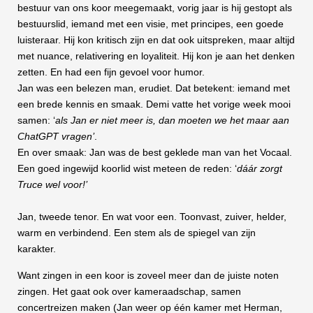
bestuur van ons koor meegemaakt, vorig jaar is hij gestopt als
bestuurslid, iemand met een visie, met principes, een goede
luisteraar. Hij kon kritisch zijn en dat ook uitspreken, maar altijd
met nuance, relativering en loyaliteit. Hij kon je aan het denken
zetten. En had een fijn gevoel voor humor.
Jan was een belezen man, erudiet. Dat betekent: iemand met
een brede kennis en smaak. Demi vatte het vorige week mooi
samen: ‘
als Jan er niet meer is, dan moeten we het maar aan
ChatGPT vragen’
.
En over smaak: Jan was de best geklede man van het Vocaal.
Een goed ingewijd koorlid wist meteen de reden: ‘
dáár zorgt
Truce wel voor!’
Jan, tweede tenor. En wat voor een. Toonvast, zuiver, helder,
warm en verbindend. Een stem als de spiegel van zijn
karakter.
Want zingen in een koor is zoveel meer dan de juiste noten
zingen. Het gaat ook over kameraadschap, samen
concertreizen maken (Jan weer op één kamer met Herman,