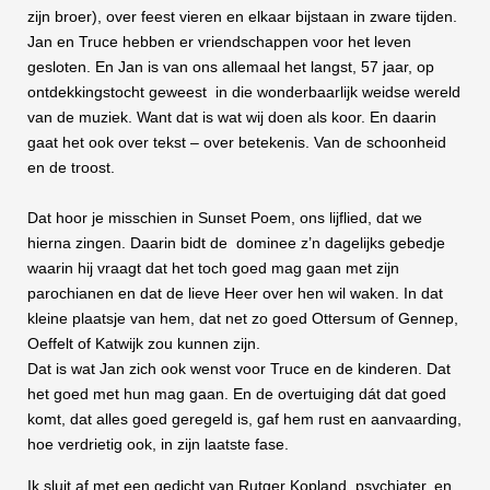
zijn broer), over feest vieren en elkaar bijstaan in zware tijden.
Jan en Truce hebben er vriendschappen voor het leven
gesloten. En Jan is van ons allemaal het langst, 57 jaar, op
ontdekkingstocht geweest in die wonderbaarlijk weidse wereld
van de muziek. Want dat is wat wij doen als koor. En daarin
gaat het ook over tekst – over betekenis. Van de schoonheid
en de troost.
Dat hoor je misschien in Sunset Poem, ons lijflied, dat we
hierna zingen. Daarin bidt de dominee z’n dagelijks gebedje
waarin hij vraagt dat het toch goed mag gaan met zijn
parochianen en dat de lieve Heer over hen wil waken. In dat
kleine plaatsje van hem, dat net zo goed Ottersum of Gennep,
Oeffelt of Katwijk zou kunnen zijn.
Dat is wat Jan zich ook wenst voor Truce en de kinderen. Dat
het goed met hun mag gaan. En de overtuiging dát dat goed
komt, dat alles goed geregeld is, gaf hem rust en aanvaarding,
hoe verdrietig ook, in zijn laatste fase.
Ik sluit af met een gedicht van Rutger Kopland, psychiater, en