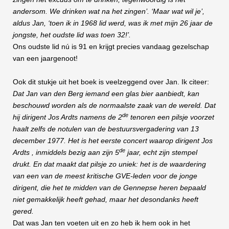
andersom. We drinken wat na het zingen’. ‘Maar wat wil je’,
aldus Jan, ‘toen ik in 1968 lid werd, was ik met mijn 26 jaar de
jongste, het oudste lid was toen 32!’.
Ons oudste lid nú is 91 en krijgt precies vandaag gezelschap
van een jaargenoot!
Ook dit stukje uit het boek is veelzeggend over Jan. Ik citeer:
Dat Jan van den Berg iemand een glas bier aanbiedt, kan
beschouwd worden als de normaalste zaak van de wereld. Dat
de
hij dirigent Jos Ardts namens de 2
tenoren een pilsje voorzet
haalt zelfs de notulen van de bestuursvergadering van 13
december 1977. Het is het eerste concert waarop dirigent Jos
de
Ardts , inmiddels bezig aan zijn 5
jaar, echt zijn stempel
drukt. En dat maakt dat pilsje zo uniek: het is de waardering
van een van de meest kritische GVE-leden voor de jonge
dirigent, die het te midden van de Gennepse heren bepaald
niet gemakkelijk heeft gehad, maar het desondanks heeft
gered.
Dat was Jan ten voeten uit en zo heb ik hem ook in het