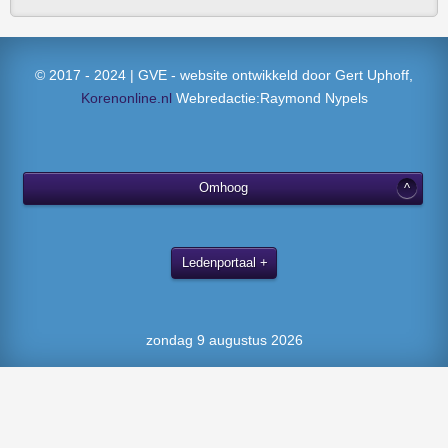
© 2017 - 2024 | GVE - website ontwikkeld door Gert Uphoff,
Korenonline.nl
Webredactie:Raymond Nypels
Omhoog
Ledenportaal
zondag 9 augustus 2026